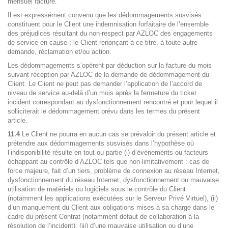
mensuel facturé.
Il est expressément convenu que les dédommagements susvisés
constituent pour le Client une indemnisation forfaitaire de l’ensemble
des préjudices résultant du non-respect par AZLOC des engagements
de service en cause ; le Client renonçant à ce titre, à toute autre
demande, réclamation et/ou action.
Les dédommagements s’opèrent par déduction sur la facture du mois
suivant réception par AZLOC de la demande de dédommagement du
Client. Le Client ne peut pas demander l’application de l’accord de
niveau de service au-delà d’un mois après la fermeture du ticket
incident correspondant au dysfonctionnement rencontré et pour lequel il
solliciterait le dédommagement prévu dans les termes du présent
article.
11.4
Le Client ne pourra en aucun cas se prévaloir du présent article et
prétendre aux dédommagements susvisés dans l’hypothèse où
l’indisponibilité résulte en tout ou partie (i) d’évènements ou facteurs
échappant au contrôle d’AZLOC tels que non-limitativement : cas de
force majeure, fait d’un tiers, problème de connexion au réseau Internet,
dysfonctionnement du réseau Internet, dysfonctionnement ou mauvaise
utilisation de matériels ou logiciels sous le contrôle du Client
(notamment les applications exécutées sur le Serveur Privé Virtuel), (ii)
d’un manquement du Client aux obligations mises à sa charge dans le
cadre du présent Contrat (notamment défaut de collaboration à la
résolution de l’incident), (iii) d’une mauvaise utilisation ou d’une