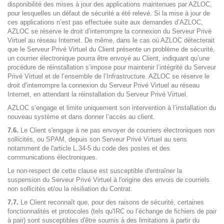
disponibilité des mises à jour des applications maintenues par AZLOC,
pour lesquelles un défaut de sécurité a été relevé. Si la mise à jour de
ces applications n’est pas effectuée suite aux demandes d’AZLOC,
AZLOC se réserve le droit d’interrompre la connexion du Serveur Privé
Virtuel au réseau Internet. De même, dans le cas où AZLOC détecterait
que le Serveur Privé Virtuel du Client présente un problème de sécurité,
un courrier électronique pourra être envoyé au Client, indiquant qu’une
procédure de réinstallation s’impose pour maintenir l’intégrité du Serveur
Privé Virtuel et de l’ensemble de l’Infrastructure. AZLOC se réserve le
droit d’interrompre la connexion du Serveur Privé Virtuel au réseau
Internet, en attendant la réinstallation du Serveur Privé Virtuel.
AZLOC s’engage et limite uniquement son intervention à l’installation du
nouveau système et dans donner l’accès au client.
7.6.
Le Client s'engage à ne pas envoyer de courriers électroniques non
sollicités, ou SPAM, depuis son Serveur Privé Virtuel au sens
notamment de l'article L.34-5 du code des postes et des
communications électroniques.
Le non-respect de cette clause est susceptible d'entraîner la
suspension du Serveur Privé Virtuel à l'origine des envois de courriels
non sollicités et/ou la résiliation du Contrat.
7.7.
Le Client reconnaît que, pour des raisons de sécurité, certaines
fonctionnalités et protocoles (tels qu'IRC ou l’échange de fichiers de pair
à pair) sont susceptibles d'être soumis à des limitations à partir du