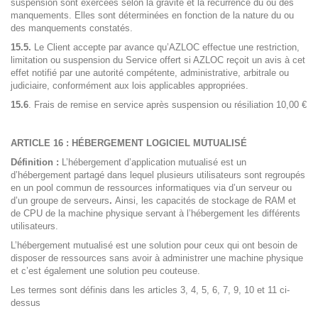
suspension sont exercées selon la gravité et la récurrence du ou des
manquements. Elles sont déterminées en fonction de la nature du ou
des manquements constatés.
15.5.
Le Client accepte par avance qu’AZLOC effectue une restriction,
limitation ou suspension du Service offert si AZLOC reçoit un avis à cet
effet notifié par une autorité compétente, administrative, arbitrale ou
judiciaire, conformément aux lois applicables appropriées.
15.6
. Frais de remise en service après suspension ou résiliation 10,00 €
ARTICLE 16 :
HÉBERGEMENT LOGICIEL MUTUALISÉ
Définition :
L’hébergement d’application mutualisé est un
d’hébergement partagé dans lequel plusieurs utilisateurs sont regroupés
en un pool commun de ressources informatiques via d’un serveur ou
d’un groupe de serveurs
.
Ainsi, les capacités de stockage de RAM et
de CPU de la machine physique servant à l’hébergement les différents
utilisateurs.
L’hébergement mutualisé est une solution pour ceux qui ont besoin de
disposer de ressources sans avoir à administrer une machine physique
et c’est également une solution peu couteuse.
Les termes sont définis dans les articles
3
,
4
,
5
,
6
,
7
,
9
,
10
et
11
ci-
dessus