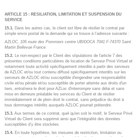
ARTICLE 15 : RESILIATION, LIMITATION ET SUSPENSION DU
SERVICE
15.1.
Dans les autres cas, le client est libre de résilier le contrat par
simple envoi postal de la demande qui se trouve à l’adresse suivante :
AZLOC, 105 route des Pommiers centre UBIDOCA 7041 F-74370 Saint
Martin Bellevue France
.
15.2.
Le non-respect par le Client des stipulations de l'article 7 des
présentes conditions particulières de location de Serveur Privé Virtuel et
notamment toute activité spécifiquement interdite à partir des serveurs
de AZLOC et/ou tout contenu diffusé spécifiquement interdits sur les
serveurs de AZLOC et/ou susceptible d'engendrer une responsabilité
civile et/ou pénale et/ou susceptible de porter atteinte aux droits d'un
tiers, entraînera le droit pour AZLoc d'interrompre sans délai et sans
mise en demeure préalable les services du Client et de résilier
immédiatement et de plein droit le contrat, sans préjudice du droit à
tous dommages intérêts auxquels AZLOC pourrait prétendre.
15.3.
Aux termes de ce contrat, quel qu'en soit le motif, le Serveur Privé
Virtuel du Client sera supprimé ainsi que l’intégralité des données
susceptibles d’y être stockées.
15.4.
En toute hypothèse, les mesures de restriction, limitation ou