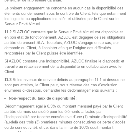
bénéficier de la présente garantie.
Le présent engagement ne concerne en aucun cas la disponibilité des
éléments qui demeurent sous le contrôle du Client, tels que notamment
les logiciels ou applications installés et utilisées par le Client sur le
Serveur Privé Virtuel.
11.2
Si AZLOC constate que le Serveur Privé Virtuel est disponible et
en bon état de fonctionnement, AZLOC est dégagée de ses obligations
au titre du présent SLA. Toutefois, AZLOC s’engage en ce cas, sur
demande du Client, à l’assister afin que l’origine des difficultés
rencontrées par le Client puisse être identifiée.
Si AZLOC constate une Indisponibilité, AZLOC finalise le diagnostic et
travaille au rétablissement de la disponibilité en collaboration avec le
Client.
11.3
Si les niveaux de service définis au paragraphe 11.1 ci-dessus ne
sont pas atteints, le Client peut, sous réserve des cas d’exclusion
énumérés ci-dessous, demander les dédommagements suivants :
Non-respect du taux de disponibilité
:
Dédommagement égal à 0,5% du montant mensuel payé par le Client
au titre du mois considéré pour les éléments affectés par
l’Indisponibilité par tranche consécutive d’une (1) minute d'Indisponibilité
(au-delà des trois (3) premières minutes consécutives de perte d’accès
ou de connectivité), et ce, dans la limite de 100% dudit montant