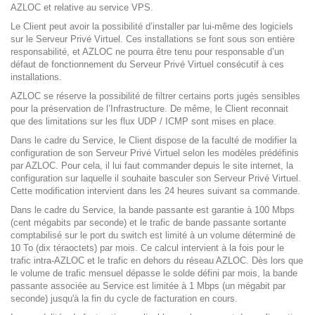
AZLOC et relative au service VPS.
Le Client peut avoir la possibilité d’installer par lui-même des logiciels
sur le Serveur Privé Virtuel. Ces installations se font sous son entière
responsabilité, et AZLOC ne pourra être tenu pour responsable d’un
défaut de fonctionnement du Serveur Privé Virtuel consécutif à ces
installations.
AZLOC se réserve la possibilité de filtrer certains ports jugés sensibles
pour la préservation de l’Infrastructure. De même, le Client reconnait
que des limitations sur les flux UDP / ICMP sont mises en place.
Dans le cadre du Service, le Client dispose de la faculté de modifier la
configuration de son Serveur Privé Virtuel selon les modèles prédéfinis
par AZLOC. Pour cela, il lui faut commander depuis le site internet, la
configuration sur laquelle il souhaite basculer son Serveur Privé Virtuel.
Cette modification intervient dans les 24 heures suivant sa commande.
Dans le cadre du Service, la bande passante est garantie à 100 Mbps
(cent mégabits par seconde) et le trafic de bande passante sortante
comptabilisé sur le port du switch est limité à un volume déterminé de
10 To (dix téraoctets) par mois. Ce calcul intervient à la fois pour le
trafic intra-AZLOC et le trafic en dehors du réseau AZLOC. Dès lors que
le volume de trafic mensuel dépasse le solde défini par mois, la bande
passante associée au Service est limitée à 1 Mbps (un mégabit par
seconde) jusqu'à la fin du cycle de facturation en cours.