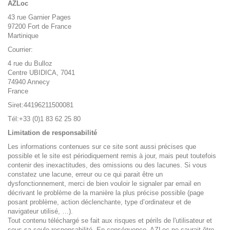
AZLoc
43 rue Garnier Pages
97200 Fort de France
Martinique
Courrier:
4 rue du Bulloz
Centre UBIDICA, 7041
74940 Annecy
France
Siret:44196211500081
Tél:+33 (0)1 83 62 25 80
Limitation de responsabilité
Les informations contenues sur ce site sont aussi précises que
possible et le site est périodiquement remis à jour, mais peut toutefois
contenir des inexactitudes, des omissions ou des lacunes. Si vous
constatez une lacune, erreur ou ce qui parait être un
dysfonctionnement, merci de bien vouloir le signaler par email en
décrivant le problème de la manière la plus précise possible (page
posant problème, action déclenchante, type d’ordinateur et de
navigateur utilisé, …).
Tout contenu téléchargé se fait aux risques et périls de l'utilisateur et
sous sa seule responsabilité. En conséquence, AZLoc ne saurait être