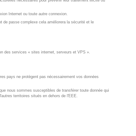
relles nécessaires pour prévenir leur traitement illicite ou
xion Internet ou toute autre connexion.
ot de passe complexe cela améliorera la sécurité et le
ion des services « sites internet, serveurs et VPS ».
autres pays ne protègent pas nécessairement vos données
 que nous sommes susceptibles de transférer toute donnée qui
utres territoires situés en dehors de l'EEE.