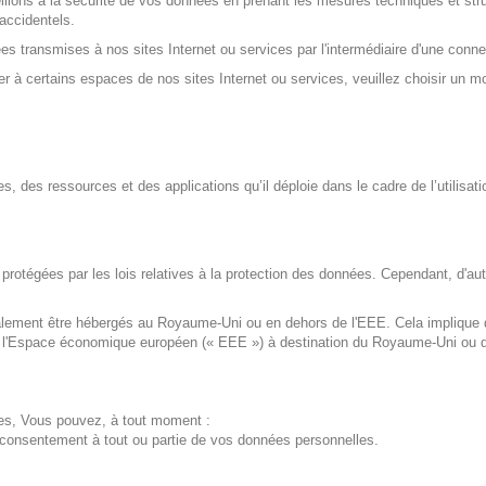
ons à la sécurité de vos données en prenant les mesures techniques et structu
accidentels.
s transmises à nos sites Internet ou services par l'intermédiaire d'une conne
r à certains espaces de nos sites Internet ou services, veuillez choisir un m
s, des ressources et des applications qu’il déploie dans le cadre de l’utilisat
 protégées par les lois relatives à la protection des données. Cependant, d'
galement être hébergés au Royaume-Uni ou en dehors de l'EEE. Cela implique
e l'Espace économique européen (« EEE ») à destination du Royaume-Uni ou d'a
es, Vous pouvez, à tout moment :
re consentement à tout ou partie de vos données personnelles.