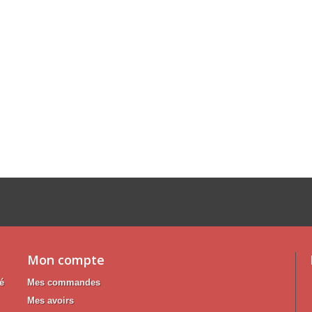
Mon compte
té
Mes commandes
Mes avoirs