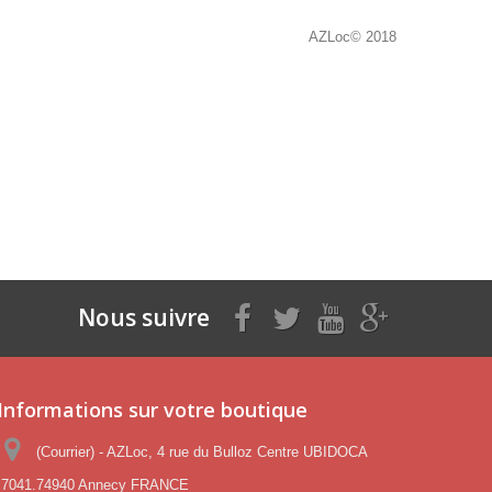
AZLoc© 2018
Nous suivre
Informations sur votre boutique
(Courrier) - AZLoc, 4 rue du Bulloz Centre UBIDOCA
7041.74940 Annecy FRANCE