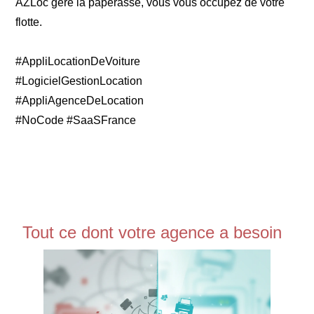
AZLoc gère la paperasse, vous vous occupez de votre
flotte.
#AppliLocationDeVoiture
#LogicielGestionLocation
#AppliAgenceDeLocation
#NoCode #SaaSFrance
Tout ce dont votre agence a besoin