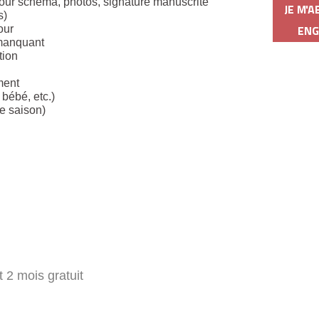
etour schéma, photos, signature manuscrite
JE M'
s)
our
EN
 manquant
tion
ment
 bébé, etc.)
e saison)
 2 mois gratuit