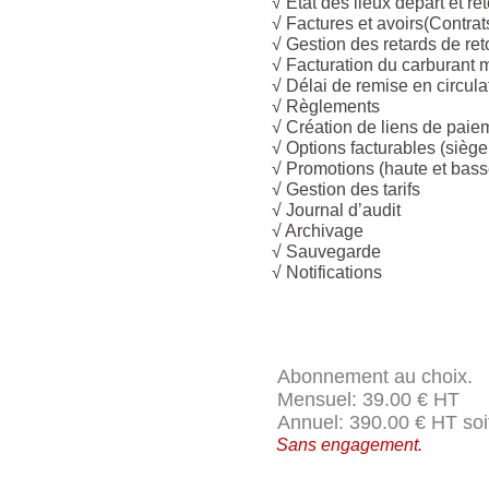
√ Etat des lieux départ et r
√ Factures et avoirs(Contrat
√ Gestion des retards de ret
√ Facturation du carburant
√ Délai de remise en circula
√ Règlements
√ Création de liens de paie
√ Options facturables (siège
√ Promotions (haute et bass
√ Gestion des tarifs
√ Journal d’audit
√ Archivage
√ Sauvegarde
√ Notifications
Abonnement au choix.
Mensuel: 39.00 € HT
Annuel: 390.00 € HT soit
Sans engagement.